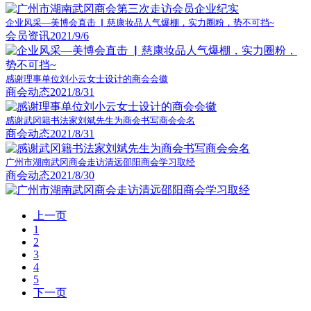
企业风采—美博会直击 ▏慈康妆品人气爆棚，实力圈粉，势不可挡~
会员资讯
2021/9/6
感谢理事单位刘小云女士设计的商会会徽
商会动态
2021/8/31
感谢武冈籍书法家刘斌先生为商会书写商会会名
商会动态
2021/8/31
广州市湖南武冈商会走访清远邵阳商会学习取经
商会动态
2021/8/30
上一页
1
2
3
4
5
下一页