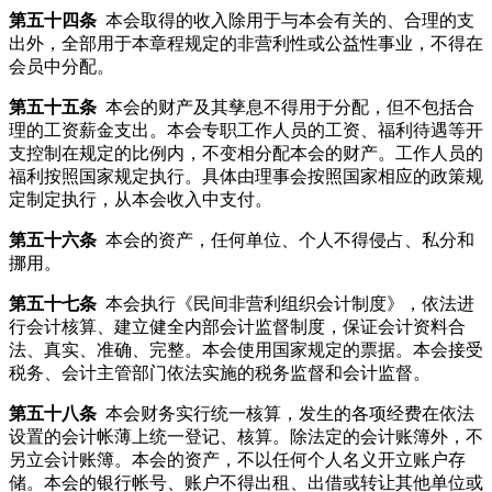
第五十四条
本会取得的收入除用于与本会有关的、合理的支
出外，全部用于本章程规定的非营利性或公益性事业，不得在
会员中分配。
第五十五条
本会的财产及其孳息不得用于分配，但不包括合
理的工资薪金支出。本会专职工作人员的工资、福利待遇等开
支控制在规定的比例内，不变相分配本会的财产。工作人员的
福利按照国家规定执行。具体由理事会按照国家相应的政策规
定制定执行，从本会收入中支付。
第五十六条
本会的资产，任何单位、个人不得侵占、私分和
挪用。
第五十七条
本会执行《民间非营利组织会计制度》，依法进
行会计核算、建立健全内部会计监督制度，保证会计资料合
法、真实、准确、完整。本会使用国家规定的票据。本会接受
税务、会计主管部门依法实施的税务监督和会计监督。
第五十八条
本会财务实行统一核算，发生的各项经费在依法
设置的会计帐薄上统一登记、核算。除法定的会计账簿外，不
另立会计账簿。本会的资产，不以任何个人名义开立账户存
储。本会的银行帐号、账户不得出租、出借或转让其他单位或