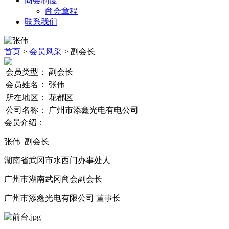
商会制度
商会章程
联系我们
首页
>
会员风采
> 副会长
会员类型：
副会长
会员姓名：
张伟
所在地区：
花都区
公司名称：
广州市添鑫光电有电公司
会员介绍：
张伟 副会⻓
湖南省武冈市⽔西⻔办事处⼈
⼴州市湖南武冈商会副会⻓
⼴州市添鑫光电有限公司 董事⻓