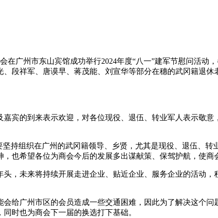
商会在广州市东山宾馆成功举行2024年度“八一”建军节慰问活
光、段祥军、唐谟早、蒋茂能、刘宣华等部分在穗的武冈籍退休
及嘉宾的到来表示欢迎，对各位现役、退伍、转业军人表示敬意
会要坚持组织在广州的武冈籍领导、乡贤，尤其是现役、退伍、转
神，也希望各位为商会今后的发展多出谋献策、保驾护航，使商
年头，未来将持续开展走进企业、贴近企业、服务企业的活动，
能会给广州市区的会员造成一些交通困难，因此为了解决这个问
，同时也为商会下一届的换选打下基础。