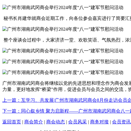
秘书长肖建华就商会近期工作，向各位参会嘉宾进行了简要汇
整个座谈会过程中，大家济济一堂、欢歌笑语、气氛热烈，浓
广州市湖南武冈商会将继续以党的先进思想和理念作为商会发
力量，更好地发挥“桥梁”作用，促进会员与会员之间的交流，
上一篇：互学习、共发展|广州市湖南武冈商会8月份走访会员
下一篇：同心叙乡情 聚力启新程——广州市湖南武冈商会八一
返回首页
|
商会简介
|
商会动态
|
会员风采
|
商务对接
|
会员资讯